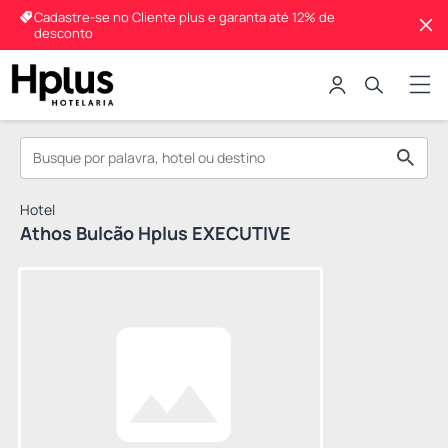
Cadastre-se no Cliente plus e garanta até 12% de
desconto
Hotel
Athos Bulcão Hplus EXECUTIVE