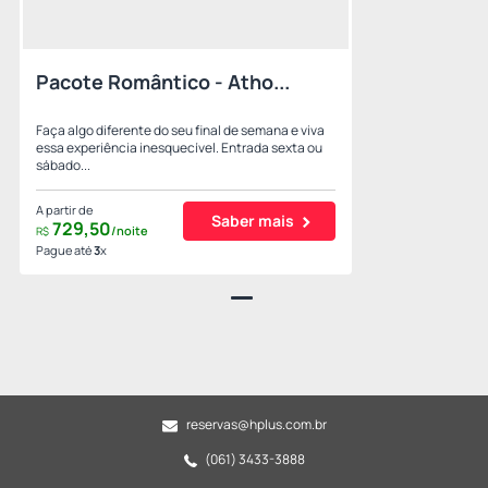
Pacote Romântico - Atho...
Faça algo diferente do seu final de semana e viva
essa experiência inesquecível. Entrada sexta ou
sábado...
A partir de
Saber mais
729,
50
/noite
R$
Pague até
3
x
reservas@hplus.com.br
(061) 3433-3888