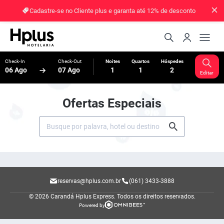
Cadastre-se no Cliente plus e garanta até 12% de desconto
Check-In
Check-Out
Noites
Quartos
Hóspedes
06 Ago
07 Ago
1
1
2
Editar
Ofertas Especiais
reservas@hplus.com.br
(061) 3433-3888
© 2026 Carandá Hplus Express.
Todos os direitos reservados.
Powered by