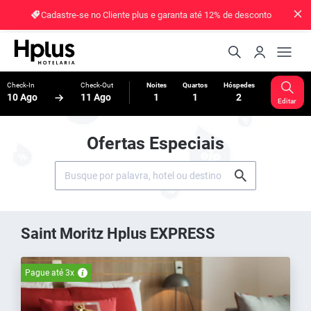
Cadastre-se no Cliente plus e garanta até 12% de desconto
Check-In
Check-Out
Noites
Quartos
Hóspedes
10 Ago
11 Ago
1
1
2
Editar
Ofertas Especiais
Saint Moritz Hplus EXPRESS
Pague até 3x