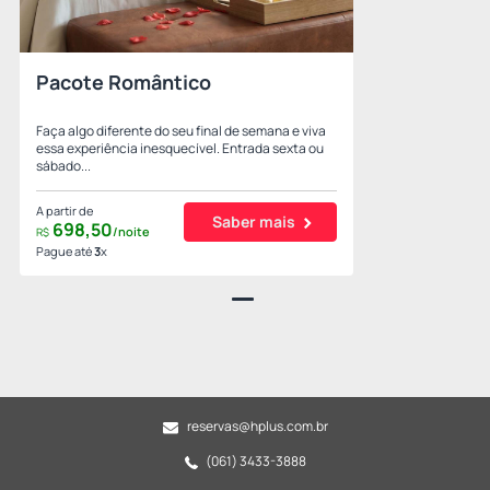
Pacote Romântico
Faça algo diferente do seu final de semana e viva
essa experiência inesquecível. Entrada sexta ou
sábado...
A partir de
Saber mais
698,
50
/noite
R$
Pague até
3
x
reservas@hplus.com.br
(061) 3433-3888