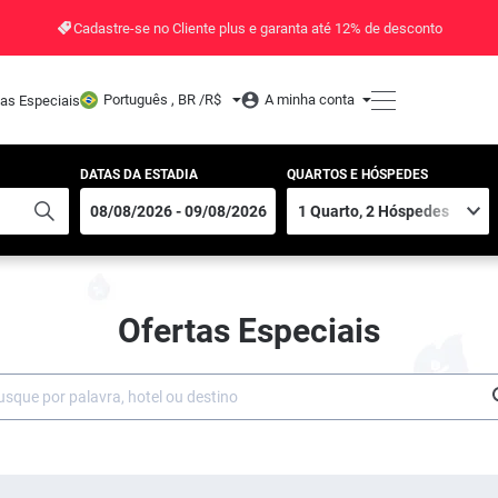
Cadastre-se no Cliente plus e garanta até 12% de desconto
Português , BR /
R$
A minha conta
tas Especiais
DATAS DA ESTADIA
QUARTOS E HÓSPEDES
Ofertas Especiais