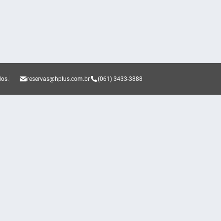
dos.
reservas@hplus.com.br
(061) 3433-3888