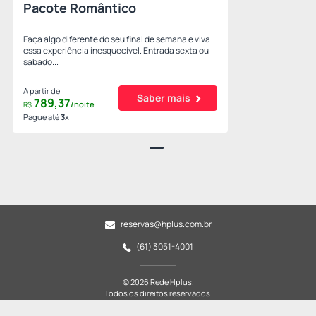
Pacote Romântico
Faça algo diferente do seu final de semana e viva
essa experiência inesquecível. Entrada sexta ou
sábado...
A partir de
Saber mais
789,
37
/noite
R$
Pague até
3
x
reservas@hplus.com.br
(61) 3051-4001
© 2026 Rede Hplus.
Todos os direitos reservados.