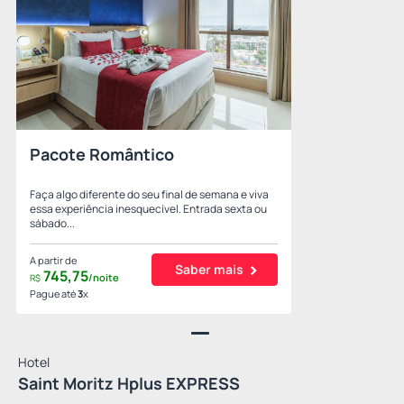
Pacote Romântico
Faça algo diferente do seu final de semana e viva
essa experiência inesquecível. Entrada sexta ou
sábado...
A partir de
Saber mais
745,
75
/noite
R$
Pague até
3
x
Hotel
Saint Moritz Hplus EXPRESS