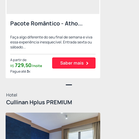
Pacote Romântico - Atho...
Faça algo diferente do seu final de semana e viva
essa experiência inesquecível. Entrada sexta ou
sábado...
A partir de
Saber mais
729,
50
/noite
R$
Pague até
3
x
Hotel
Cullinan Hplus PREMIUM