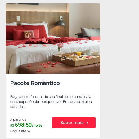
Pacote Romântico
Faça algo diferente do seu final de semana e viva
essa experiência inesquecível. Entrada sexta ou
sábado...
A partir de
Saber mais
698,
50
/noite
R$
Pague até
3
x