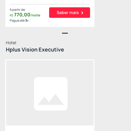
A partir de
Saber mais
770,
00
/noite
R$
Pague até
3
x
Hotel
Hplus Vision Executive