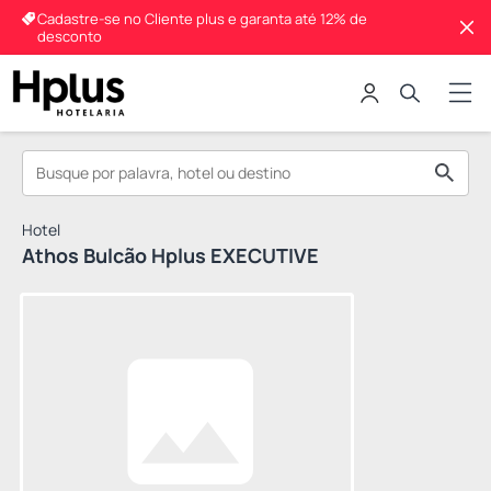
Cadastre-se no Cliente plus e garanta até 12% de
desconto
Hotel
Athos Bulcão Hplus EXECUTIVE