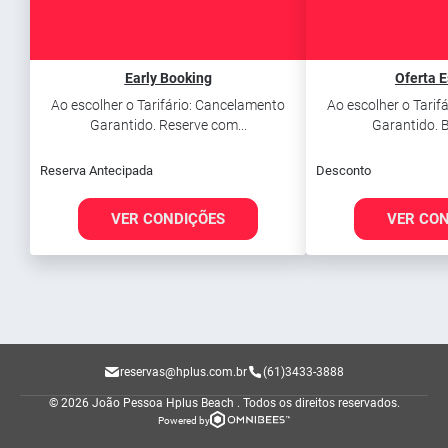
Early Booking
Oferta E
Ao escolher o Tarifário: Cancelamento
Ao escolher o Tarif
Garantido. Reserve com...
Garantido. Be
Reserva Antecipada
Desconto
VER CONDIÇÕES
VER CO
reservas@hplus.com.br
(61)3433-3888
© 2026 João Pessoa Hplus Beach .
Todos os direitos reservados.
Powered by