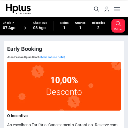
Check-In
Check-Out
Noites
Quartos
Hóspedes
07 Ago
08 Ago
1
1
2
Editar
Early Booking
João Pessoa Hplus Beach
(Mais sobre o hotel)
10,00%
Desconto
O Incentivo
Ao escolher o Tarifário: Cancelamento Garantido. Reserve com