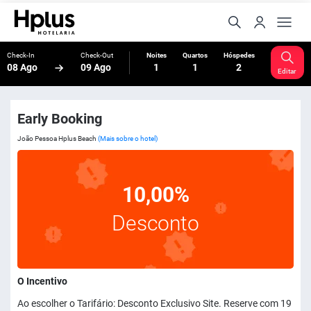
Check-In
Check-Out
Noites
Quartos
Hóspedes
08 Ago
09 Ago
1
1
2
Editar
Early Booking
João Pessoa Hplus Beach
(Mais sobre o hotel)
10,00%
Desconto
O Incentivo
Ao escolher o Tarifário: Desconto Exclusivo Site. Reserve com 19