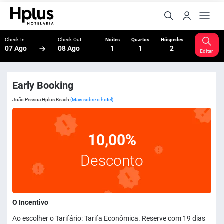
Check-In
Check-Out
Noites
Quartos
Hóspedes
07 Ago
08 Ago
1
1
2
Editar
Early Booking
João Pessoa Hplus Beach
(Mais sobre o hotel)
10,00%
Desconto
O Incentivo
Ao escolher o Tarifário: Tarifa Econômica. Reserve com 19 dias