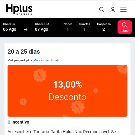
Check-In
Check-Out
Noites
Quartos
Hóspedes
06 Ago
07 Ago
1
1
2
Editar
20 a 25 dias
Multiparque Hplus
(Mais sobre o hotel)
13,00%
Desconto
O Incentivo
Ao escolher o Tarifário: Tarifa Hplus Não Reembolsável. Se