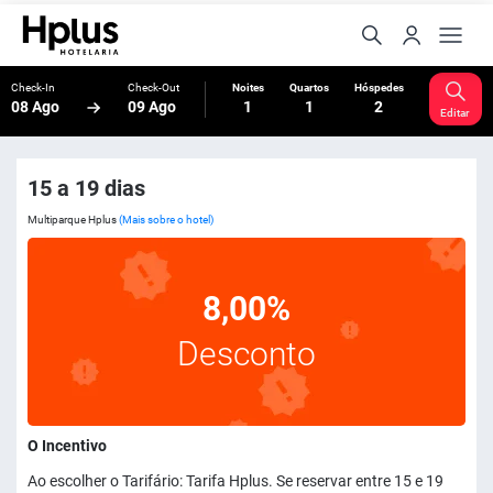
Check-In
Check-Out
Noites
Quartos
Hóspedes
08 Ago
09 Ago
1
1
2
Editar
15 a 19 dias
Multiparque Hplus
(Mais sobre o hotel)
8,00%
Desconto
O Incentivo
Ao escolher o Tarifário: Tarifa Hplus. Se reservar entre 15 e 19