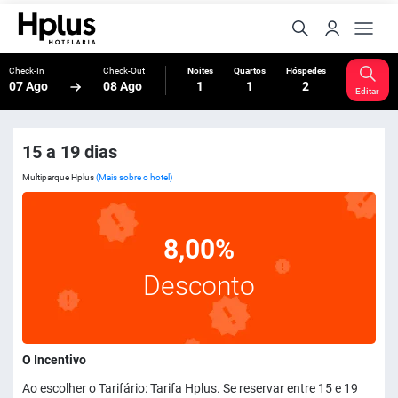
Check-In
Check-Out
Noites
Quartos
Hóspedes
07 Ago
08 Ago
1
1
2
Editar
15 a 19 dias
Multiparque Hplus
(Mais sobre o hotel)
8,00%
Desconto
O Incentivo
Ao escolher o Tarifário: Tarifa Hplus. Se reservar entre 15 e 19