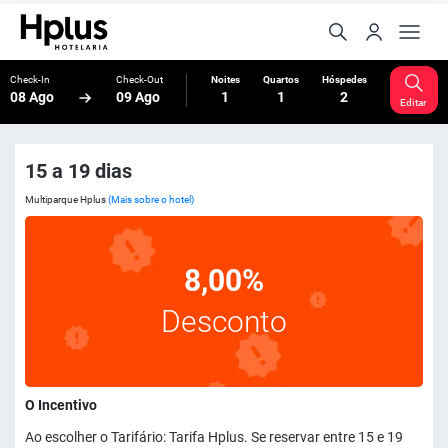
Check-In
Check-Out
Noites
Quartos
Hóspedes
08 Ago
09 Ago
1
1
2
Editar
15 a 19 dias
Multiparque Hplus
(Mais sobre o hotel)
8,00%
Desconto
O Incentivo
Ao escolher o Tarifário: Tarifa Hplus. Se reservar entre 15 e 19