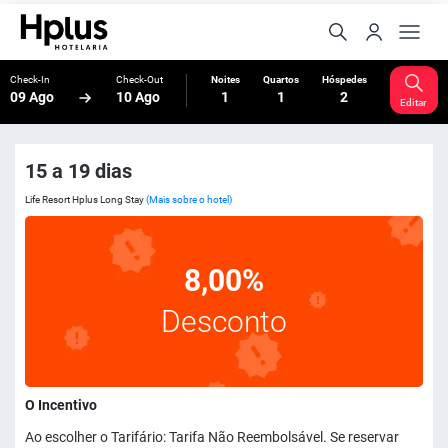
Check-In
Check-Out
Noites
Quartos
Hóspedes
09 Ago
10 Ago
1
1
2
Editar
15 a 19 dias
Life Resort Hplus Long Stay
(Mais sobre o hotel)
8,00%
Desconto
O Incentivo
Ao escolher o Tarifário: Tarifa Não Reembolsável. Se reservar