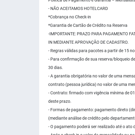
Política de Pagamento e Garantia – Mensalist
- NÃO ACEITAMOS HOTELCARD
*Cobrança no Check-in
*Garantia de Cartão de Crédito na Reserva
-IMPORTANTE: PRAZO PARA PAGAMENTO FAT
IN MEDIANTE APROVAÇÃO DE CADASTRO.
- Regras válidas para pacotes a partir de 15 no
- Para confirmação de sua reserva/bloqueio de
30 dias.
- A garantia obrigatória no valor de uma mensa
contrato (pessoa jurídica) no valor de uma me
- Contrato: firmado com vigência mínima de 0
deste prazo.
- Formas de pagamento: pagamento direto (din
(mediante análise de crédito pelo departamento
- O pagamento poderá ser realizado até o ato d