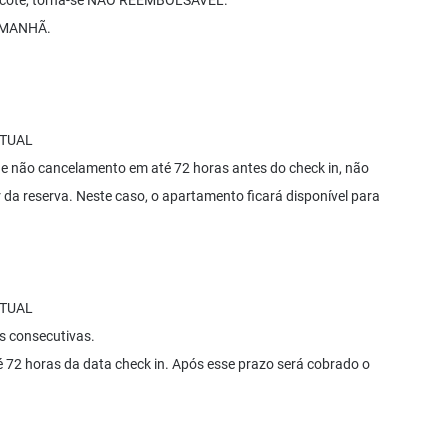
 pacote, torna-se NÃO REEMBOLSÁVEL.
 MANHÃ.
RTUAL
e não cancelamento em até 72 horas antes do check in, não
da reserva. Neste caso, o apartamento ficará disponível para
RTUAL
es consecutivas.
é 72 horas da data check in. Após esse prazo será cobrado o