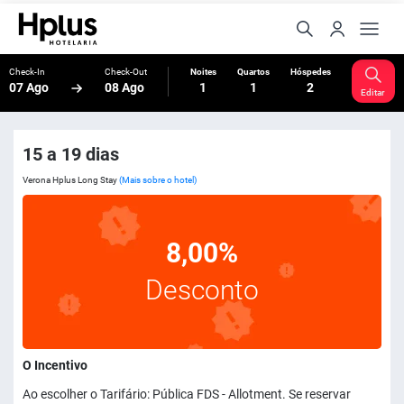
Check-In
Check-Out
Noites
Quartos
Hóspedes
07 Ago
08 Ago
1
1
2
Editar
15 a 19 dias
Verona Hplus Long Stay
(Mais sobre o hotel)
8,00%
Desconto
O Incentivo
Ao escolher o Tarifário: Pública FDS - Allotment. Se reservar