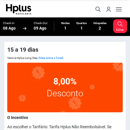
Check-In
Check-Out
Noites
Quartos
Hóspedes
08 Ago
09 Ago
1
1
2
Editar
15 a 19 dias
Verona Hplus Long Stay
(Mais sobre o hotel)
8,00%
Desconto
O Incentivo
Ao escolher o Tarifário: Tarifa Hplus Não Reembolsável. Se