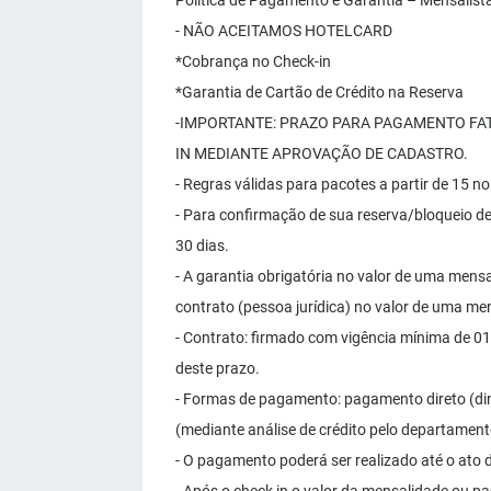
Política de Pagamento e Garantia – Mensalist
- NÃO ACEITAMOS HOTELCARD
*Cobrança no Check-in
*Garantia de Cartão de Crédito na Reserva
-IMPORTANTE: PRAZO PARA PAGAMENTO FAT
IN MEDIANTE APROVAÇÃO DE CADASTRO.
- Regras válidas para pacotes a partir de 15 no
- Para confirmação de sua reserva/bloqueio de
30 dias.
- A garantia obrigatória no valor de uma mensa
contrato (pessoa jurídica) no valor de uma me
- Contrato: firmado com vigência mínima de 0
deste prazo.
- Formas de pagamento: pagamento direto (din
(mediante análise de crédito pelo departamento
- O pagamento poderá ser realizado até o ato d