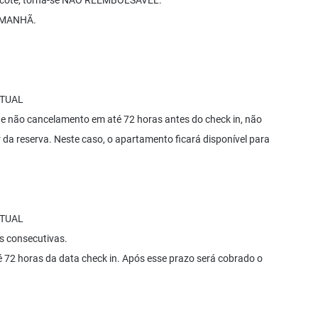
 pacote, torna-se NÃO REEMBOLSÁVEL.
 MANHÃ.
RTUAL
e não cancelamento em até 72 horas antes do check in, não
da reserva. Neste caso, o apartamento ficará disponível para
RTUAL
es consecutivas.
é 72 horas da data check in. Após esse prazo será cobrado o