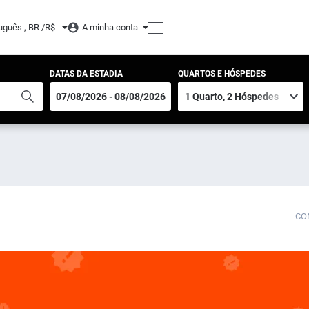
uguês , BR /
R$
A minha conta
DATAS DA ESTADIA
QUARTOS E HÓSPEDES
CO