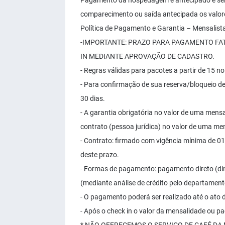
Pagamento da hospedagem é antecipado e ser
comparecimento ou saída antecipada os valor
Política de Pagamento e Garantia – Mensalist
-IMPORTANTE: PRAZO PARA PAGAMENTO FAT
IN MEDIANTE APROVAÇÃO DE CADASTRO.
- Regras válidas para pacotes a partir de 15 no
- Para confirmação de sua reserva/bloqueio de
30 dias.
- A garantia obrigatória no valor de uma mensa
contrato (pessoa jurídica) no valor de uma me
- Contrato: firmado com vigência mínima de 0
deste prazo.
- Formas de pagamento: pagamento direto (din
(mediante análise de crédito pelo departamento
- O pagamento poderá ser realizado até o ato d
- Após o check in o valor da mensalidade ou