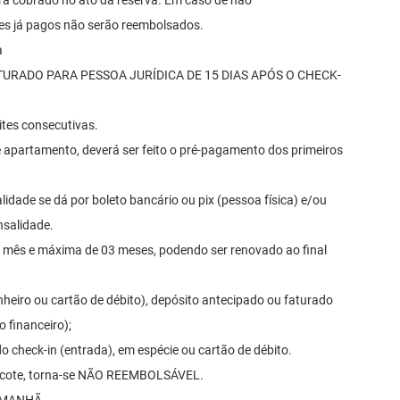
á cobrado no ato da reserva. Em caso de não
es já pagos não serão reembolsados.
a
URADO PARA PESSOA JURÍDICA DE 15 DIAS APÓS O CHECK-
ites consecutivas.
 apartamento, deverá ser feito o pré-pagamento dos primeiros
lidade se dá por boleto bancário ou pix (pessoa física) e/ou
nsalidade.
1 mês e máxima de 03 meses, podendo ser renovado ao final
heiro ou cartão de débito), depósito antecipado ou faturado
 financeiro);
o check-in (entrada), em espécie ou cartão de débito.
 pacote, torna-se NÃO REEMBOLSÁVEL.