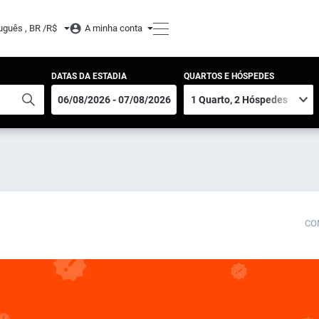
uguês , BR /
R$
A minha conta
DATAS DA ESTADIA
QUARTOS E HÓSPEDES
CO