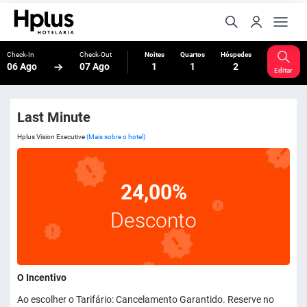
Check-In
Check-Out
Noites
Quartos
Hóspedes
06 Ago
07 Ago
1
1
2
Editar
Last Minute
Hplus Vision Executive
(Mais sobre o hotel)
24,00%
Desconto
O Incentivo
Ao escolher o Tarifário: Cancelamento Garantido. Reserve no