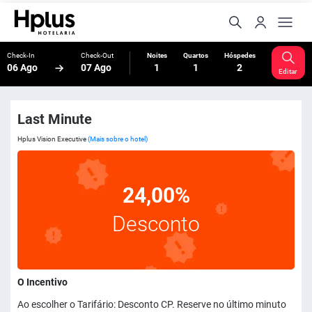
Check-In
Check-Out
Noites
Quartos
Hóspedes
06 Ago
07 Ago
1
1
2
Editar
Last Minute
Hplus Vision Executive
(Mais sobre o hotel)
24,00%
Desconto
O Incentivo
Ao escolher o Tarifário: Desconto CP. Reserve no último minuto