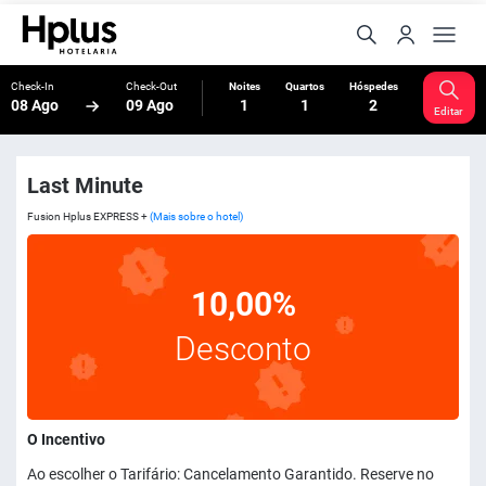
Check-In
Check-Out
Noites
Quartos
Hóspedes
08 Ago
09 Ago
1
1
2
Editar
Last Minute
Fusion Hplus EXPRESS +
(Mais sobre o hotel)
10,00%
Desconto
O Incentivo
Ao escolher o Tarifário: Cancelamento Garantido. Reserve no