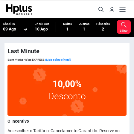
Check-In
Check-Out
Noites
Quartos
Hóspedes
09 Ago
10 Ago
1
1
2
Editar
Last Minute
Saint Moritz Hplus EXPRESS
(Mais sobre o hotel)
10,00%
Desconto
O Incentivo
Ao escolher o Tarifário: Cancelamento Garantido. Reserve no