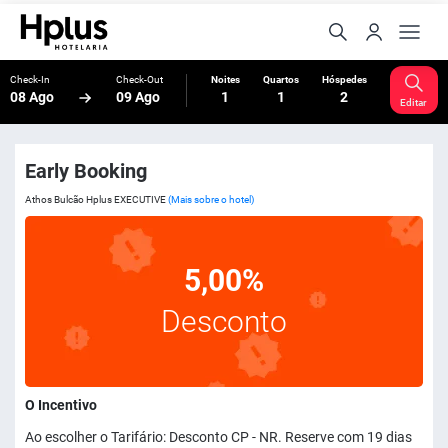
Check-In
Check-Out
Noites
Quartos
Hóspedes
08 Ago
09 Ago
1
1
2
Editar
Early Booking
Athos Bulcão Hplus EXECUTIVE
(Mais sobre o hotel)
5,00%
Desconto
O Incentivo
Ao escolher o Tarifário: Desconto CP - NR. Reserve com 19 dias