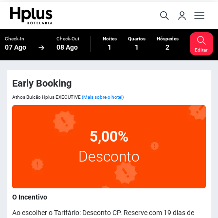
Check-In
Check-Out
Noites
Quartos
Hóspedes
07 Ago
08 Ago
1
1
2
Editar
Early Booking
Athos Bulcão Hplus EXECUTIVE
(Mais sobre o hotel)
5,00%
Desconto
O Incentivo
Ao escolher o Tarifário: Desconto CP. Reserve com 19 dias de