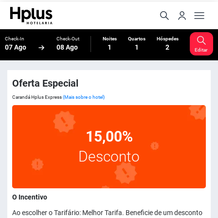
Check-In
Check-Out
Noites
Quartos
Hóspedes
07 Ago
08 Ago
1
1
2
Editar
Oferta Especial
Carandá Hplus Express
(Mais sobre o hotel)
15,00%
Desconto
O Incentivo
Ao escolher o Tarifário: Melhor Tarifa. Beneficie de um desconto