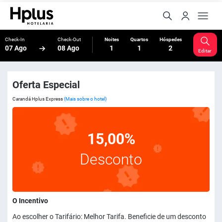
Check-In
Check-Out
Noites
Quartos
Hóspedes
07 Ago
08 Ago
1
1
2
Editar
Oferta Especial
Carandá Hplus Express
(Mais sobre o hotel)
15,00%
Desconto
O Incentivo
Ao escolher o Tarifário: Melhor Tarifa. Beneficie de um desconto