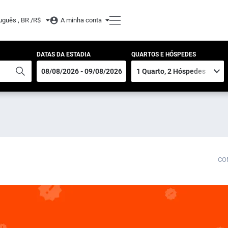
uguês , BR /
R$
A minha conta
DATAS DA ESTADIA
QUARTOS E HÓSPEDES
CO