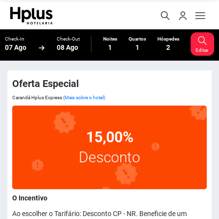
Check-In
Check-Out
Noites
Quartos
Hóspedes
07 Ago
08 Ago
1
1
2
Editar
Oferta Especial
Carandá Hplus Express
(Mais sobre o hotel)
15,00%
Desconto
O Incentivo
Ao escolher o Tarifário: Desconto CP - NR. Beneficie de um