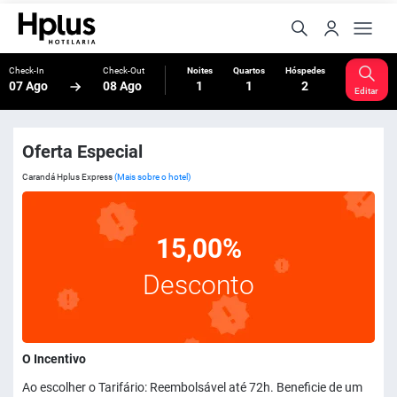
Check-In
Check-Out
Noites
Quartos
Hóspedes
07 Ago
08 Ago
1
1
2
Editar
Oferta Especial
Carandá Hplus Express
(Mais sobre o hotel)
15,00%
Desconto
O Incentivo
Ao escolher o Tarifário: Reembolsável até 72h. Beneficie de um