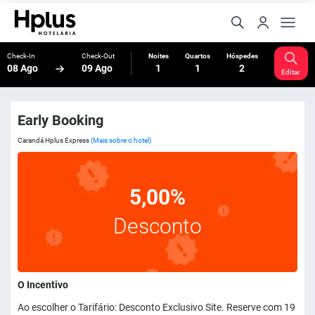
Check-In
Check-Out
Noites
Quartos
Hóspedes
08 Ago
09 Ago
1
1
2
Editar
Early Booking
Carandá Hplus Express
(Mais sobre o hotel)
5,00%
Desconto
O Incentivo
Ao escolher o Tarifário: Desconto Exclusivo Site. Reserve com 19