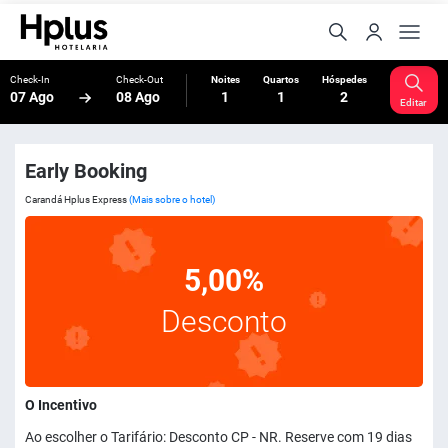
Check-In
Check-Out
Noites
Quartos
Hóspedes
07 Ago
08 Ago
1
1
2
Editar
Early Booking
Carandá Hplus Express
(Mais sobre o hotel)
5,00%
Desconto
O Incentivo
Ao escolher o Tarifário: Desconto CP - NR. Reserve com 19 dias