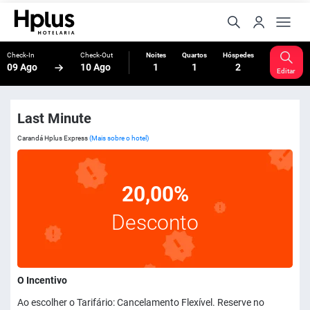
Check-In
Check-Out
Noites
Quartos
Hóspedes
09 Ago
10 Ago
1
1
2
Editar
Last Minute
Carandá Hplus Express
(Mais sobre o hotel)
20,00%
Desconto
O Incentivo
Ao escolher o Tarifário: Cancelamento Flexível. Reserve no