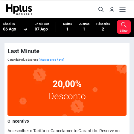
Check-In
Check-Out
Noites
Quartos
Hóspedes
06 Ago
07 Ago
1
1
2
Editar
Last Minute
Carandá Hplus Express
(Mais sobre o hotel)
20,00%
Desconto
O Incentivo
Ao escolher o Tarifário: Cancelamento Garantido. Reserve no