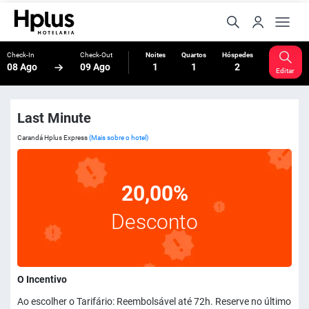
Check-In
Check-Out
Noites
Quartos
Hóspedes
08 Ago
09 Ago
1
1
2
Editar
Last Minute
Carandá Hplus Express
(Mais sobre o hotel)
20,00%
Desconto
O Incentivo
Ao escolher o Tarifário: Reembolsável até 72h. Reserve no último