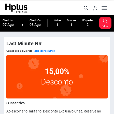
Check-In
Check-Out
Noites
Quartos
Hóspedes
07 Ago
08 Ago
1
1
2
Editar
Last Minute NR
Carandá Hplus Express
(Mais sobre o hotel)
15,00%
Desconto
O Incentivo
Ao escolher o Tarifário: Desconto Exclusivo Chat. Reserve no