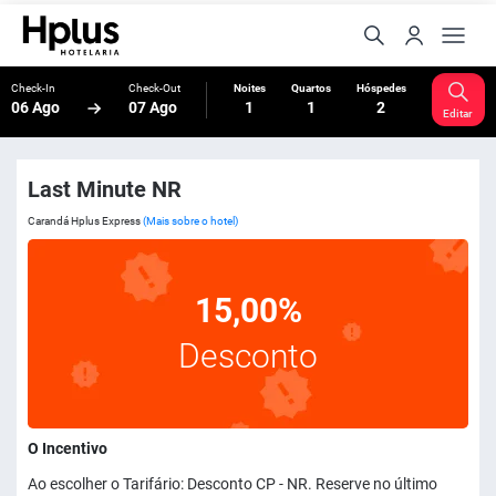
Check-In
Check-Out
Noites
Quartos
Hóspedes
06 Ago
07 Ago
1
1
2
Editar
Last Minute NR
Carandá Hplus Express
(Mais sobre o hotel)
15,00%
Desconto
O Incentivo
Ao escolher o Tarifário: Desconto CP - NR. Reserve no último