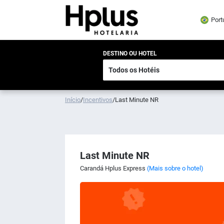
Port
DESTINO OU HOTEL
Início
/
Incentivos
/
Last Minute NR
Last Minute NR
Carandá Hplus Express
(Mais sobre o hotel)