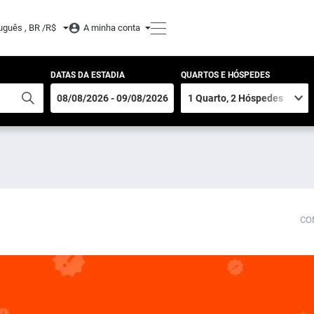
uguês , BR /
R$
A minha conta
DATAS DA ESTADIA
QUARTOS E HÓSPEDES
CO