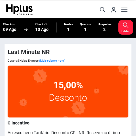
Check-In
Check-Out
Noites
Quartos
Hóspedes
09 Ago
10 Ago
1
1
2
Editar
Last Minute NR
Carandá Hplus Express
(Mais sobre o hotel)
15,00%
Desconto
O Incentivo
Ao escolher o Tarifário: Desconto CP - NR. Reserve no último