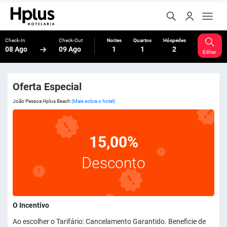
Check-In
Check-Out
Noites
Quartos
Hóspedes
08 Ago
09 Ago
1
1
2
Editar
Oferta Especial
João Pessoa Hplus Beach
(Mais sobre o hotel)
15,00%
Desconto
O Incentivo
Ao escolher o Tarifário: Cancelamento Garantido. Beneficie de