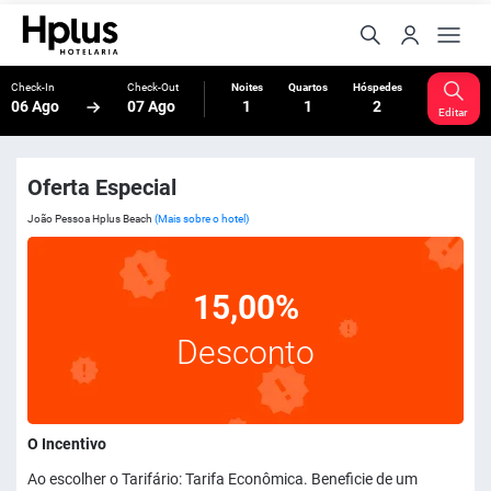
Check-In
Check-Out
Noites
Quartos
Hóspedes
06 Ago
07 Ago
1
1
2
Editar
Oferta Especial
João Pessoa Hplus Beach
(Mais sobre o hotel)
15,00%
Desconto
O Incentivo
Ao escolher o Tarifário: Tarifa Econômica. Beneficie de um