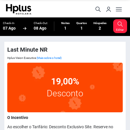
Check-In
Check-Out
Noites
Quartos
Hóspedes
07 Ago
08 Ago
1
1
2
Editar
Last Minute NR
Hplus Vision Executive
(Mais sobre o hotel)
19,00%
Desconto
O Incentivo
Ao escolher o Tarifário: Desconto Exclusivo Site. Reserve no