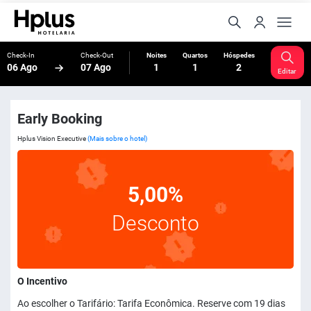
Check-In
Check-Out
Noites
Quartos
Hóspedes
06 Ago
07 Ago
1
1
2
Editar
Early Booking
Hplus Vision Executive
(Mais sobre o hotel)
5,00%
Desconto
O Incentivo
Ao escolher o Tarifário: Tarifa Econômica. Reserve com 19 dias