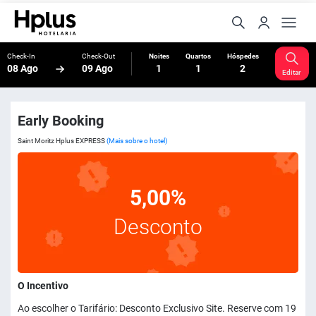
Check-In
Check-Out
Noites
Quartos
Hóspedes
08 Ago
09 Ago
1
1
2
Editar
Early Booking
Saint Moritz Hplus EXPRESS
(Mais sobre o hotel)
5,00%
Desconto
O Incentivo
Ao escolher o Tarifário: Desconto Exclusivo Site. Reserve com 19