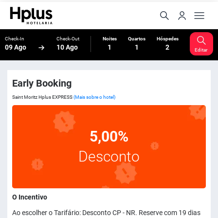
Check-In
Check-Out
Noites
Quartos
Hóspedes
09 Ago
10 Ago
1
1
2
Editar
Early Booking
Saint Moritz Hplus EXPRESS
(Mais sobre o hotel)
5,00%
Desconto
O Incentivo
Ao escolher o Tarifário: Desconto CP - NR. Reserve com 19 dias