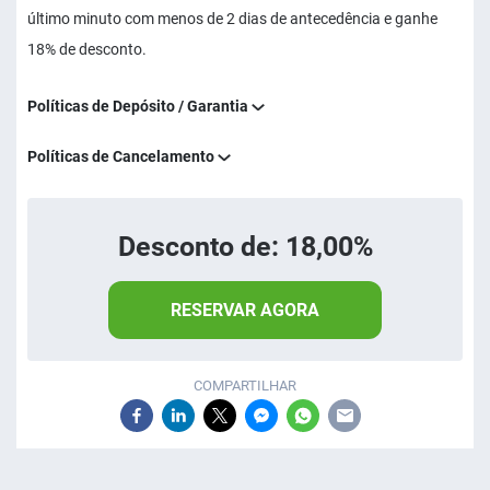
último minuto com menos de 2 dias de antecedência e ganhe
18% de desconto.
Políticas de Depósito / Garantia
Políticas de Cancelamento
Desconto de: 18,00%
RESERVAR AGORA
COMPARTILHAR