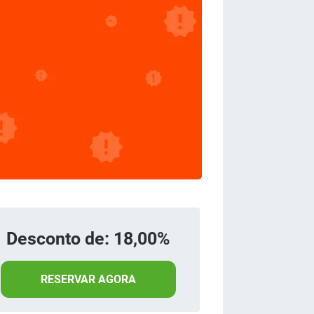
Desconto de: 18,00%
RESERVAR AGORA