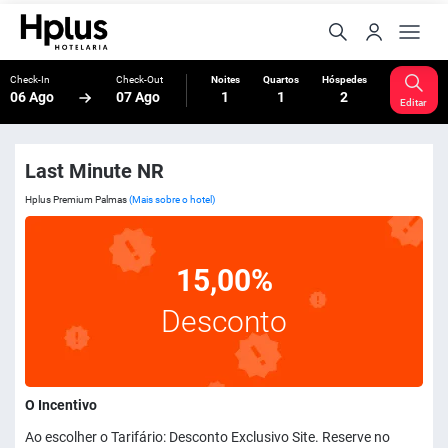
Check-In
Check-Out
Noites
Quartos
Hóspedes
06 Ago
07 Ago
1
1
2
Editar
Last Minute NR
Hplus Premium Palmas
(Mais sobre o hotel)
15,00%
Desconto
O Incentivo
Ao escolher o Tarifário: Desconto Exclusivo Site. Reserve no