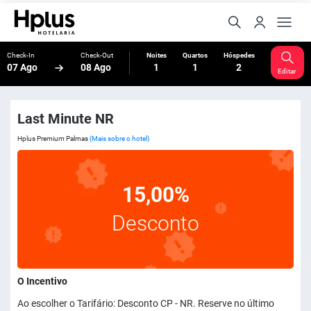
Check-In
Check-Out
Noites
Quartos
Hóspedes
07 Ago
08 Ago
1
1
2
Editar
Last Minute NR
Hplus Premium Palmas
(Mais sobre o hotel)
15,00%
Desconto
O Incentivo
Ao escolher o Tarifário: Desconto CP - NR. Reserve no último